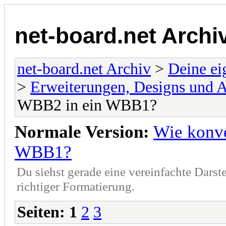
net-board.net Archi
net-board.net Archiv
>
Deine e
>
Erweiterungen, Designs und 
WBB2 in ein WBB1?
Normale Version:
Wie konve
WBB1?
Du siehst gerade eine vereinfachte Darst
richtiger Formatierung.
Seiten:
1
2
3