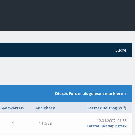
Suche
Dieses Forum als gelesen markieren
Antworten
Ansichten
Letzter Beitrag
[
auf
]
12.04.2007, 01:55
1
11.589
Letzter Beitrag
:
pattex