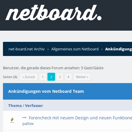
net-board.net Archiv
›
Allgemeines zum Netboard
›
Ankündigung
Benutzer, die gerade dieses Forum ansehen: 5 Gast/Gäste
Seiten (4):
« Zurück
1
2
3
4
Weiter »
Ankündigungen vom Netboard Team
Thema
/
Verfasser
Forencheck mit neuem Design und neuen Funktion
pattex