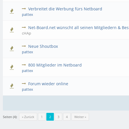
Verbreitet die Werbung fürs Netboard
pattex
Net-Board.net wünscht all seinen Mitgliedern & Be
cHAp
Neue Shoutbox
pattex
800 Mitglieder im Netboard
pattex
Forum wieder online
pattex
Seiten (4):
« Zurück
1
2
3
4
Weiter »