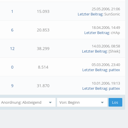
25.05.2006, 21:06
1
15.093
Letzter Beitrag
: SunSonic
18.04.2006, 14:49
6
20.853
Letzter Beitrag
: cHAp
14.03.2006, 08:58
12
38.299
Letzter Beitrag
: [Shiek]
05.03.2006, 23:40
0
8.514
Letzter Beitrag
:
pattex
10.01.2006, 19:13
9
31.870
Letzter Beitrag
:
pattex