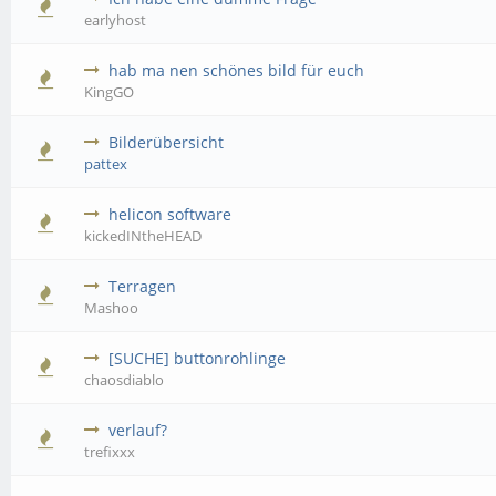
earlyhost
hab ma nen schönes bild für euch
KingGO
Bilderübersicht
pattex
helicon software
kickedINtheHEAD
Terragen
Mashoo
[SUCHE] buttonrohlinge
chaosdiablo
verlauf?
trefixxx