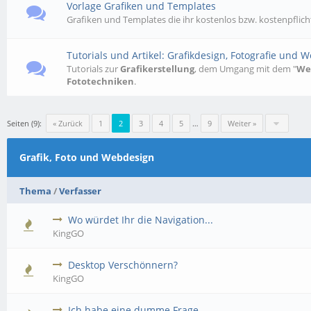
Vorlage Grafiken und Templates
Grafiken und Templates die ihr kostenlos bzw. kostenpflich
Tutorials und Artikel: Grafikdesign, Fotografie und 
Tutorials zur
Grafikerstellung
, dem Umgang mit dem "
We
Fototechniken
.
Seiten (9):
« Zurück
1
2
3
4
5
…
9
Weiter »
Grafik, Foto und Webdesign
Thema
/
Verfasser
Wo würdet Ihr die Navigation...
KingGO
Desktop Verschönnern?
KingGO
Ich habe eine dumme Frage