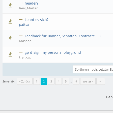
header?
Real_Master
Lohnt es sich?
pattex
Feedback für Banner, Schatten, Kontraste, ...?
Mashoo
gp d-sign my personal playgrund
trefixxx
Seiten (9):
« Zurück
1
2
3
4
5
…
9
Weiter »
Geh