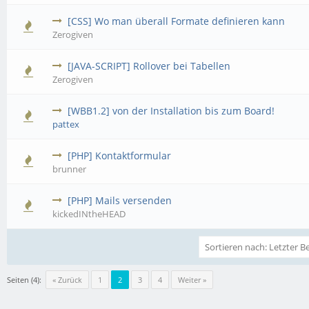
[CSS] Wo man überall Formate definieren kann
Zerogiven
[JAVA-SCRIPT] Rollover bei Tabellen
Zerogiven
[WBB1.2] von der Installation bis zum Board!
pattex
[PHP] Kontaktformular
brunner
[PHP] Mails versenden
kickedINtheHEAD
Seiten (4):
« Zurück
1
2
3
4
Weiter »