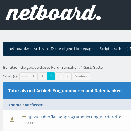
net-board.net Archiv
›
Deine eigene Homepage
›
Scriptsprachen (
Datenbanken
Benutzer, die gerade dieses Forum ansehen: 4 Gast/Gäste
Seiten (4):
« Zurück
1
2
3
4
Weiter »
Tutorials und Artikel: Programmieren und Datenbanken
Thema
/
Verfasser
[Java] Oberflächenprogrammierung Barrierefrei
marlem