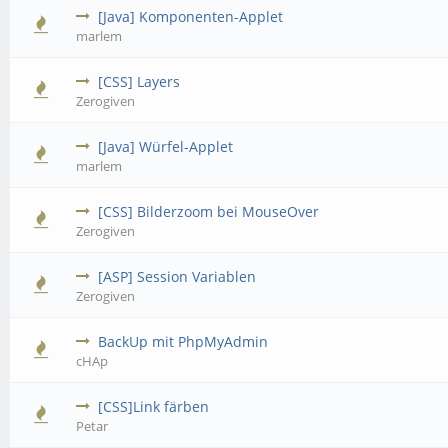
[Java] Komponenten-Applet
marlem
[CSS] Layers
Zerogiven
[Java] Würfel-Applet
marlem
[CSS] Bilderzoom bei MouseOver
Zerogiven
[ASP] Session Variablen
Zerogiven
BackUp mit PhpMyAdmin
cHAp
[CSS]Link färben
Petar