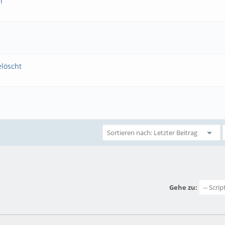
n
löscht
Gehe zu: