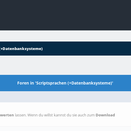
 (+Datenbanksysteme)
Foren in 'Scriptsprachen (+Datenbanksysteme)'
ewerten
lassen. Wenn du willst kannst du sie auch zum
Download