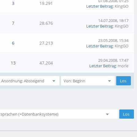
07.08.2008, 01:25
3
19.291
Letzter Beitrag
: KingGO
14.07.2008, 18:17
7
28.676
Letzter Beitrag
: KingGO
23.05.2008, 15:34
6
27.213
Letzter Beitrag
: KingGO
29.04.2008, 17:47
13
47.204
Letzter Beitrag
: morle