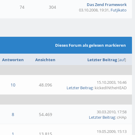
Das Zend Framework
74
304
03.10.2008, 19:31
,
Futjikato
Dieses Forum als gelesen markieren
Antworten
Ansichten
Letzter Beitrag
[
auf
]
15.10.2003, 16:46
10
48.096
Letzter Beitrag
: kickedINtheHEAD
30.03.2010, 17:58
8
54.469
Letzter Beitrag
: cHAp
19.05.2009, 15:13
1
13.815