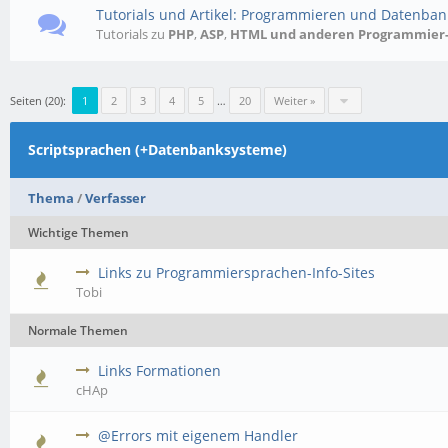
Tutorials und Artikel: Programmieren und Datenba
Tutorials zu
PHP
,
ASP
,
HTML
und anderen Programmier-,
Seiten (20):
1
2
3
4
5
…
20
Weiter »
Scriptsprachen (+Datenbanksysteme)
Thema
/
Verfasser
Wichtige Themen
Links zu Programmiersprachen-Info-Sites
Tobi
Normale Themen
Links Formationen
cHAp
@Errors mit eigenem Handler