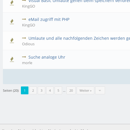
Visual Basic Umlaute gehen beim speichern verlore
KingGO
eMail zugriff mit PHP
KingGO
Umlaute und alle nachfolgenden Zeichen werden ge
Odious
Suche analoge Uhr
morle
Seiten (20):
1
2
3
4
5
…
20
Weiter »