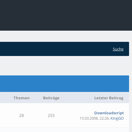
Suche
Themen
Beiträge
Letzter Beitrag
Downloadscript
28
255
15.03.2008, 22:26
,
KingGO