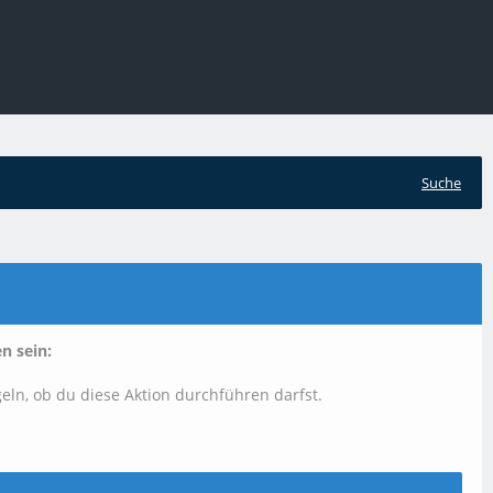
Suche
n sein:
geln, ob du diese Aktion durchführen darfst.