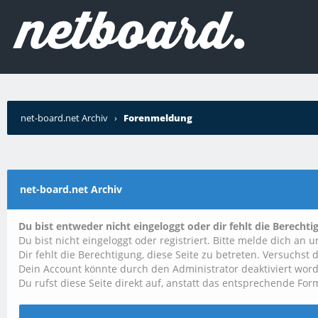
net-board.net Archiv
›
Forenmeldung
net-board.net Archiv
Du bist entweder nicht eingeloggt oder dir fehlt die Berechti
Du bist nicht eingeloggt oder registriert. Bitte melde dich an
Dir fehlt die Berechtigung, diese Seite zu betreten. Versuchs
Dein Account könnte durch den Administrator deaktiviert word
Du rufst diese Seite direkt auf, anstatt das entsprechende F