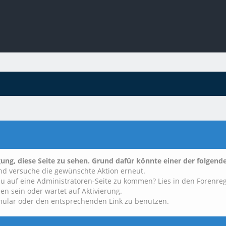
gung, diese Seite zu sehen. Grund dafür könnte einer der folgende
 und versuche die gewünschte Aktion erneut.
t du auf eine Administratoren-Seite zu kommen? Lies in den Forenre
en sein oder wartet auf Aktivierung.
ormular oder den entsprechenden Link zu benutzen.