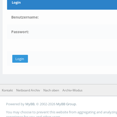
Login
Benutzername:
Passwort:
Kontakt
Netboard Archiv
Nach oben
Archiv-Modus
Powered by
MyBB
, © 2002-2026
MyBB Group
.
You may choose to prevent this website from aggregating and analyzing t
experience for you and other users.