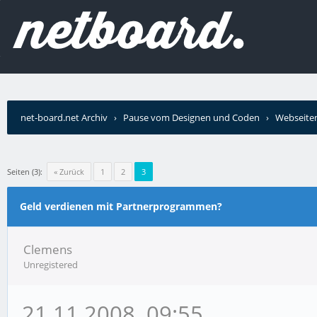
net-board.net Archiv
›
Pause vom Designen und Coden
›
Webseiten
Seiten (3):
« Zurück
1
2
3
Geld verdienen mit Partnerprogrammen?
Clemens
Unregistered
21.11.2008, 09:55