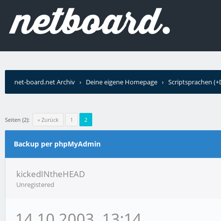
net-board.net Archiv
›
Deine eigene Homepage
›
Scriptsprachen (
›
Backup per phpMyAdmin
Seiten (2):
« Zurück
1
2
Backup per phpMyAdmin
kickedINtheHEAD
Unregistered
14.10.2003, 13:14