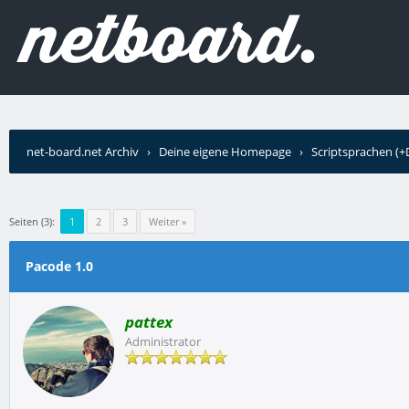
net-board.net Archiv
›
Deine eigene Homepage
›
Scriptsprachen (
Seiten (3):
1
2
3
Weiter »
Pacode 1.0
pattex
Administrator