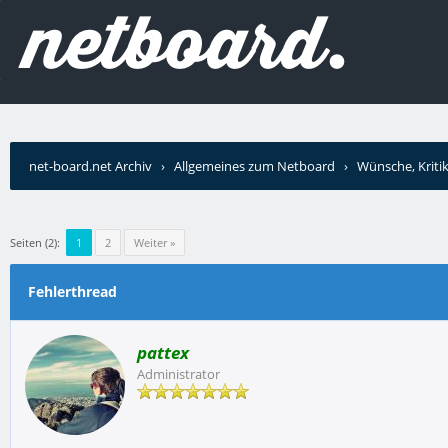
net-board.net Archiv
›
Allgemeines zum Netboard
›
Wünsche, Kriti
Seiten (2):
1
2
Weiter »
Fehlerthread
pattex
Administrator