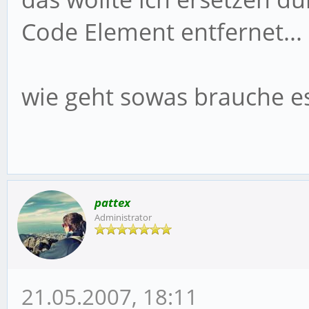
Code Element entfernet...
wie geht sowas brauche es
pattex
Administrator
21.05.2007, 18:11