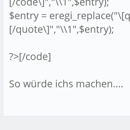
[/code\]","\\1",$entry);
$entry = eregi_replace("\[q
[/quote\]","\\1",$entry);
?>[/code]
So würde ichs machen....