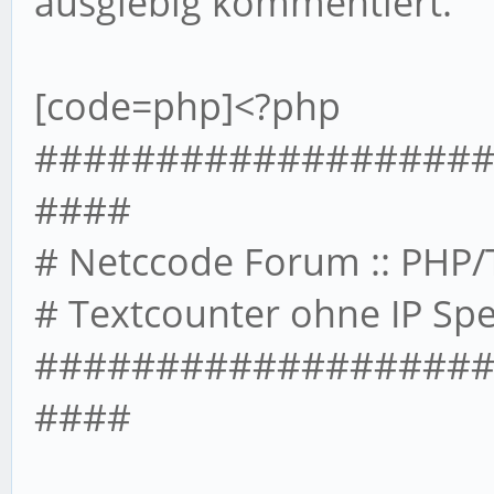
ausgiebig kommentiert.
[code=php]<?php
##################
####
# Netccode Forum :: PHP/T
# Textcounter ohne IP Spe
##################
####