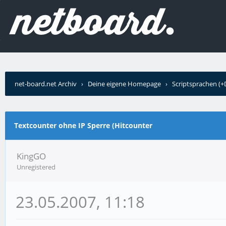
net-board.net Archiv
›
Deine eigene Homepage
›
Scriptsprachen (
›
Textcounter ohne IP Sperre (Hitcounter
Textcounter ohne IP Sperre (Hitcounter
KingGO
Unregistered
23.05.2007, 11:18