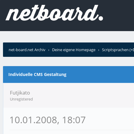
net-board.net Archiv
›
Deine eigene Homepage
›
Scriptsprachen (
Gestaltung
Individuelle CMS Gestaltung
Futjikato
Unregistered
10.01.2008, 18:07