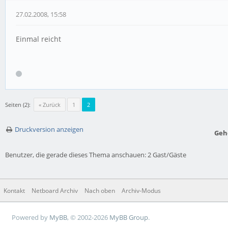
27.02.2008, 15:58
Einmal reicht
Seiten (2):
« Zurück
1
2
Druckversion anzeigen
Geh
Benutzer, die gerade dieses Thema anschauen: 2 Gast/Gäste
Kontakt
Netboard Archiv
Nach oben
Archiv-Modus
Powered by
MyBB
, © 2002-2026
MyBB Group
.