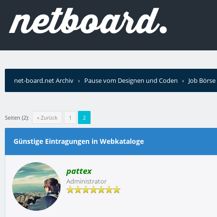
net-board.net Archiv
›
Pause vom Designen und Coden
›
Job Börse
Seiten (2):
« Zurück
1
2
Günstige Eintragungen in Webkataloge
pattex
Administrator