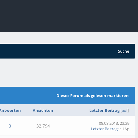
Suche
Dieses Forum als gelesen markieren
Antworten
Ansichten
Letzter Beitrag
[
auf
]
08.08.2013, 23:39
0
32.794
Letzter Beitrag
: cHAp