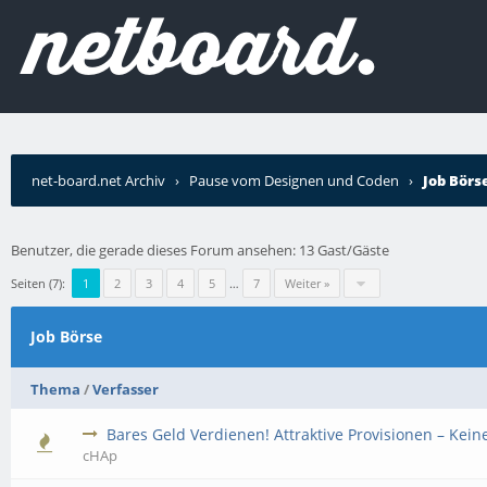
net-board.net Archiv
›
Pause vom Designen und Coden
›
Job Börs
Benutzer, die gerade dieses Forum ansehen: 13 Gast/Gäste
Seiten (7):
1
2
3
4
5
…
7
Weiter »
Job Börse
Thema
/
Verfasser
Bares Geld Verdienen! Attraktive Provisionen – Kein
cHAp