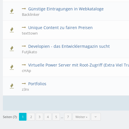
Günstige Eintragungen in Webkataloge
Backlinker
Unique Content zu fairen Preisen
texttown
Developien - das Entwicklermagazin sucht
Futjikato
Virtuelle Power Server mit Root-Zugriff (Extra Viel Tra
cHAp
Portfolios
z3rx
Seiten (7):
1
2
3
4
5
…
7
Weiter »