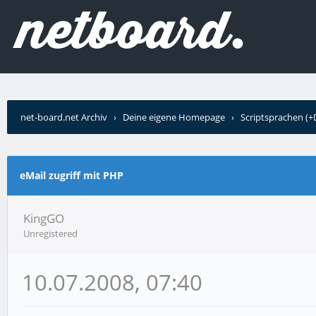
net-board.net Archiv
›
Deine eigene Homepage
›
Scriptsprachen (
eMail zugriff mit PHP
KingGO
Unregistered
10.07.2008, 07:40