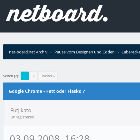
net-board.net Archiv
›
Pause vom Designen und Coden
›
Labereck
Seiten (2):
1
2
Weiter »
Google Chrome - Fett oder Fiasko ?
Futjikato
Unregistered
03.09.2008, 16:28