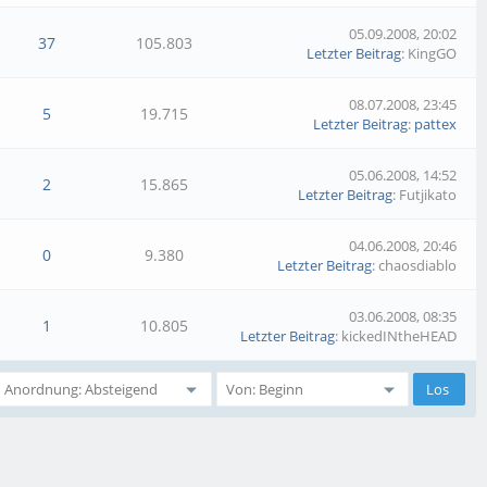
05.09.2008, 20:02
37
105.803
Letzter Beitrag
: KingGO
08.07.2008, 23:45
5
19.715
Letzter Beitrag
:
pattex
05.06.2008, 14:52
2
15.865
Letzter Beitrag
: Futjikato
04.06.2008, 20:46
0
9.380
Letzter Beitrag
: chaosdiablo
03.06.2008, 08:35
1
10.805
Letzter Beitrag
: kickedINtheHEAD