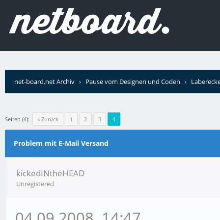
net-board.net Archiv
›
Pause vom Designen und Coden
›
Labereck
Seiten (4):
« Zurück
1
2
3
4
Problem mit E-Mail Versand
kickedINtheHEAD
Unregistered
04.09.2008, 14:47