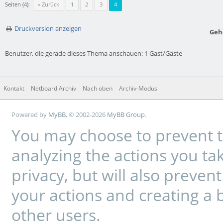
Seiten (4):
« Zurück
1
2
3
4
Druckversion anzeigen
Geh
Benutzer, die gerade dieses Thema anschauen: 1 Gast/Gäste
Kontakt
Netboard Archiv
Nach oben
Archiv-Modus
Powered by
MyBB
, © 2002-2026
MyBB Group
.
You may choose to prevent t
analyzing the actions you tak
privacy, but will also preve
your actions and creating a 
other users.