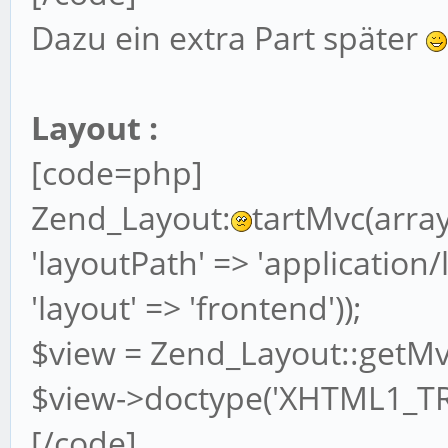
Dazu ein extra Part später
Layout :
[code=php]
Zend_Layout:
tartMvc(array
'layoutPath' => 'application/
'layout' => 'frontend'));
$view = Zend_Layout::getMvc
$view->doctype('XHTML1_TR
[/code]