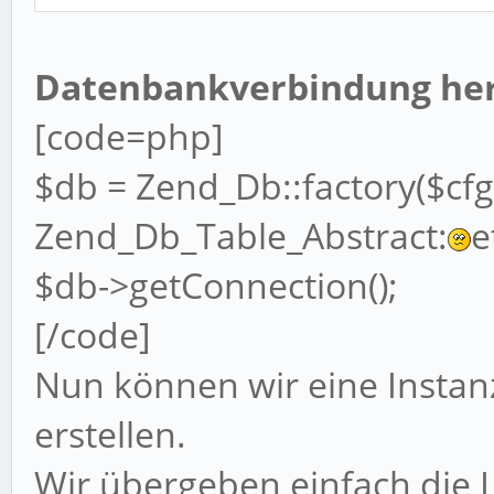
database.params.usern
database.params.passw
Datenbankverbindung hers
[code=php]
$db = Zend_Db::factory($cfg
Zend_Db_Table_Abstract:
e
$db->getConnection();
[/code]
Nun können wir eine Instan
erstellen.
Wir übergeben einfach die 