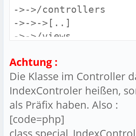
->->/controllers
->->->[..]
->->/views
->->->/[..]
Achtung :
->/special
Die Klasse im Controller d
->->/controllers
IndexControler heißen, 
->->->[..]
->->/views
als Präfix haben. Also :
->->->/[..]
[code=php]
class special_IndexControl