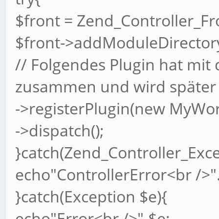
$front = Zend_Controller_Fro
$front->addModuleDirectory
// Folgendes Plugin hat mit
zusammen und wird später 
->registerPlugin(new MyWor
->dispatch();
}catch(Zend_Controller_Exce
echo"ControllerError<br />"
}catch(Exception $e){
echo"Error<br />".$e;