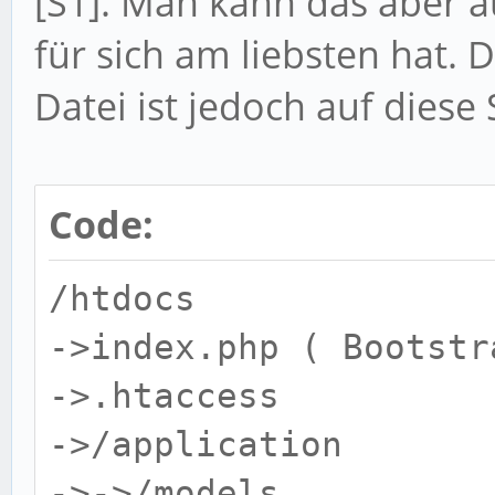
[S1]. Man kann das aber 
für sich am liebsten hat. D
Datei ist jedoch auf diese
Code:
/htdocs
->index.php ( Bootstr
->.htaccess
->/application
->->/models