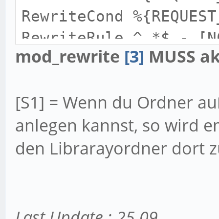
RewriteCond %{REQUEST
->->.htaccess
RewriteRule ^.*$ - [N
mod_rewrite
[3]
MUSS akt
RewriteRule ^.*$ /ind
[S1] = Wenn du Ordner au
anlegen kannst, so wird 
den Librarayordner dort z
Last Update : 25.09