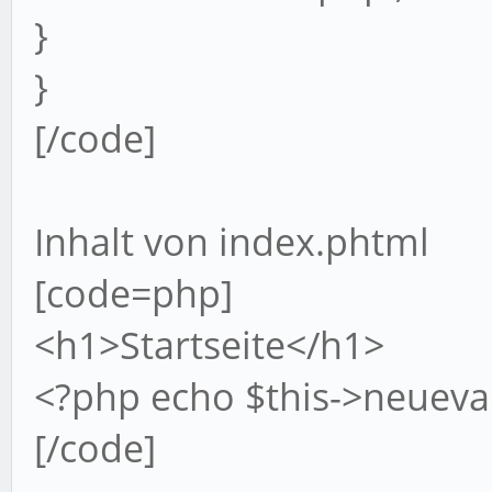
}
}
[/code]
Inhalt von index.phtml
[code=php]
<h1>Startseite</h1>
<?php echo $this->neuevar
[/code]