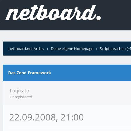
net-board.net Archiv
›
Deine eigene Homepage
›
Scriptsprachen (
›
Das Zend Framework
Das Zend Framework
Futjikato
Unregistered
22.09.2008, 21:00