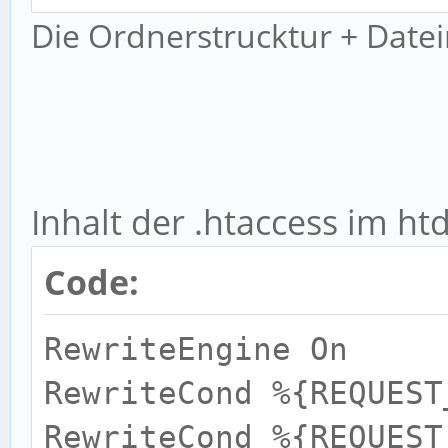
Die Ordnerstrucktur + Datein
->->->noch leer
->->/modules
->->->/default
->->->->/controllers
Inhalt der .htaccess im ht
->->->->->indexContro
->->->->/views
Code:
->->->->->/scripts
RewriteEngine On
->->->->->->/index
RewriteCond %{REQUEST
->->->->->->->index.p
RewriteCond %{REQUEST
->/library