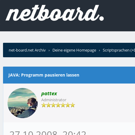
net-board.net Archiv
›
Deine eigene Homepage
›
Scriptsprachen (
JAVA: Programm pausieren lassen
pattex
Administrator
27.10.2008, 20:42