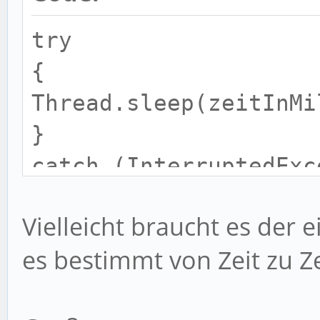
try
{
Thread.sleep(zeitInMi
}
catch (InterruptedExc
{
Vielleicht braucht es der 
}
es bestimmt von Zeit zu 