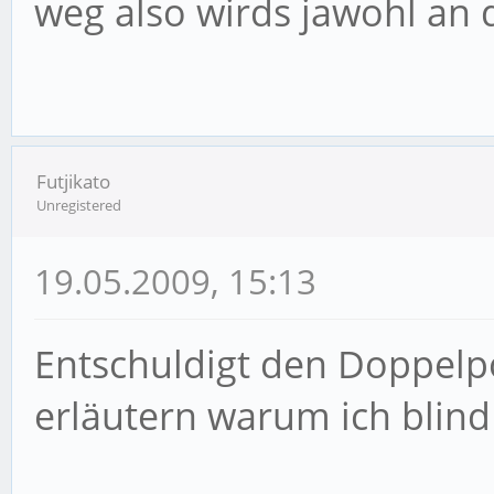
weg also wirds jawohl an d
set_error_handler('al
reporting());
Futjikato
Unregistered
19.05.2009, 15:13
Entschuldigt den Doppelpos
erläutern warum ich blind