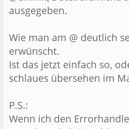
color:#CC0033;">Ein E
ausgegeben.
in Linie '.$errline.'
/>'.$errstr.'</div>';
Wie man am @ deutlich seh
if($errno!=8)d
erwünscht.
}
Ist das jetzt einfach so, o
catch(Exception $
schlaues übersehen im Ma
{
die('Error');
P.S.:
}
Wenn ich den Errorhandle
}