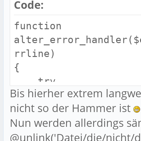
Code:
function
alter_error_handler($
rrline)
{
try
Bis hierher extrem langwe
{
nicht so der Hammer ist
echo'<div
Nun werden allerdings sä
style="padding:5px;ma
@unlink('Datei/die/nicht/d
ition:relative;top:0p