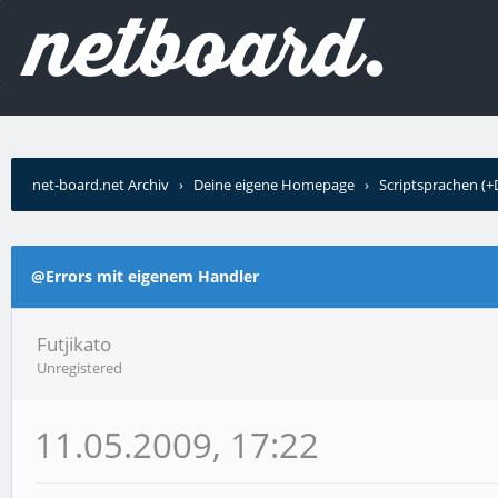
net-board.net Archiv
›
Deine eigene Homepage
›
Scriptsprachen (
@Errors mit eigenem Handler
Futjikato
Unregistered
11.05.2009, 17:22