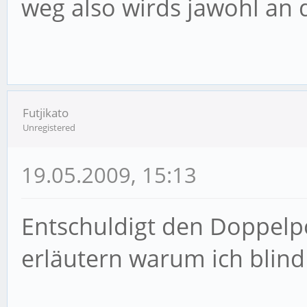
weg also wirds jawohl an d
set_error_handler('al
reporting());
Futjikato
Unregistered
19.05.2009, 15:13
Entschuldigt den Doppelpos
erläutern warum ich blind