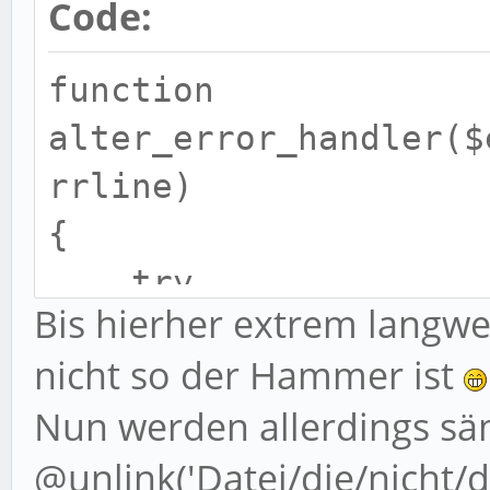
Code:
function
alter_error_handler($
rrline)
{
try
Bis hierher extrem langwe
{
nicht so der Hammer ist
echo'<div
Nun werden allerdings sä
style="padding:5px;ma
@unlink('Datei/die/nicht/d
ition:relative;top:0p