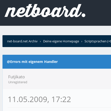
net-board.net Archiv
›
Deine eigene Homepage
›
Scriptsprachen (
@Errors mit eigenem Handler
Futjikato
Unregistered
11.05.2009, 17:22