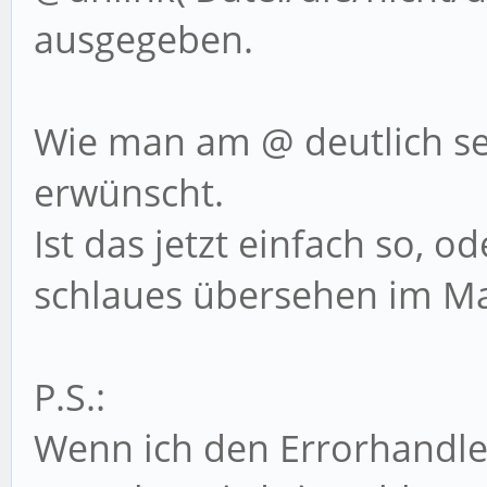
color:#CC0033;">Ein E
ausgegeben.
in Linie '.$errline.'
/>'.$errstr.'</div>';
Wie man am @ deutlich seh
if($errno!=8)d
erwünscht.
}
Ist das jetzt einfach so, o
catch(Exception $
schlaues übersehen im Ma
{
die('Error');
P.S.:
}
Wenn ich den Errorhandle
}