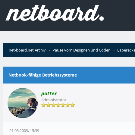
net-board.net Archiv
›
Pause vom Designen und Coden
›
Labereck
Netbook-fähige Betriebssysteme
pattex
Administrator
21.05.2009, 15:39