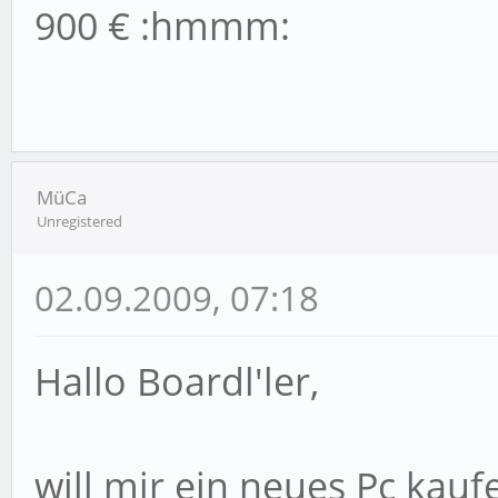
900 € :hmmm:
MüCa
Unregistered
02.09.2009, 07:18
Hallo Boardl'ler,
will mir ein neues Pc kauf