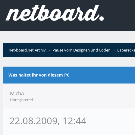
net-board.net Archiv
›
Pause vom Designen und Coden
›
Labereck
Was haltet ihr von diesem PC
Micha
Unregistered
22.08.2009, 12:44