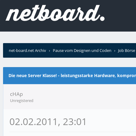
net-board.net Archiv
›
Pause vom Designen und Coden
›
Job Börse
Service
Die neue Server Klasse! - leistungsstarke Hardware, komprom
cHAp
Unregistered
02.02.2011, 23:01