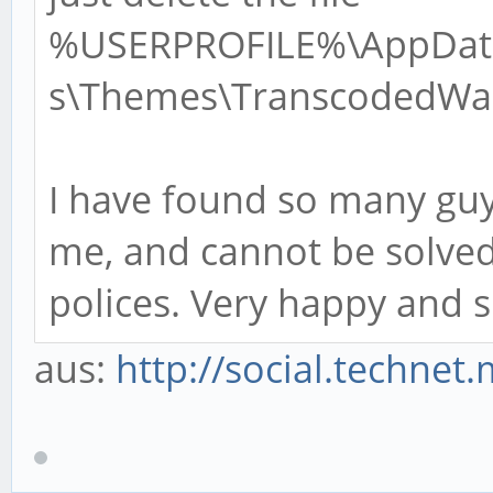
%USERPROFILE%\AppData
s\Themes\TranscodedWal
I have found so many guy
me, and cannot be solved
polices. Very happy and s
aus:
http://social.technet