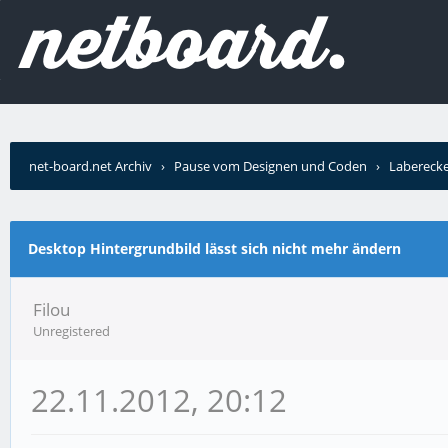
net-board.net Archiv
›
Pause vom Designen und Coden
›
Labereck
ändern
Desktop Hintergrundbild lässt sich nicht mehr ändern
Filou
Unregistered
22.11.2012, 20:12