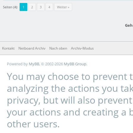
Seiten (4):
1
2
3
4
Weiter »
Geh
Kontakt
Netboard Archiv
Nach oben
Archiv-Modus
Powered by
MyBB
, © 2002-2026
MyBB Group
.
You may choose to prevent t
analyzing the actions you tak
privacy, but will also preve
your actions and creating a 
other users.