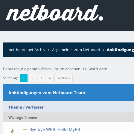
net-board.net Archiv
›
Allgemeines zum Netboard
›
Ankündigung
Benutzer, die gerade dieses Forum ansehen: 11 Gast/Gäste
Seiten (4):
1
2
3
4
Weiter »
Ankündigungen vom Netboard Team
Thema
/
Verfasser
Wichtige Themen
Bye bye WBB, Hallo MyBB