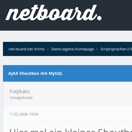
net-board.net Archiv
›
Deine eigene Homepage
›
Scriptsprachen (
MySQL
AJAX Shoutbox mit MySQL
Futjikato
Unregistered
11.02.2008, 19:54